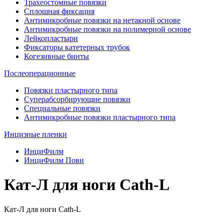
Трахеостомные повязки
Сплошная фиксация
Антимикробные повязки на нетакной основе
Антимикробные повязки на полимерной основе
Лейкопластыри
Фиксаторы катетерных трубок
Когезивные бинты
Послеоперационные
Повязки пластырного типа
Суперабсорбирующие повязки
Специальные повязки
Антимикробные повязки пластырного типа
Инцизные пленки
ИнциФилм
ИнциФилм Пови
Кат-Л для ноги Cath-L
Кат-Л для ноги Cath-L