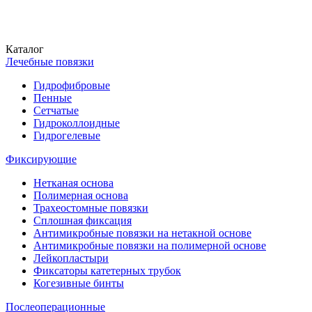
Каталог
Лечебные повязки
Гидрофибровые
Пенные
Сетчатые
Гидроколлоидные
Гидрогелевые
Фиксирующие
Нетканая основа
Полимерная основа
Трахеостомные повязки
Сплошная фиксация
Антимикробные повязки на нетакной основе
Антимикробные повязки на полимерной основе
Лейкопластыри
Фиксаторы катетерных трубок
Когезивные бинты
Послеоперационные