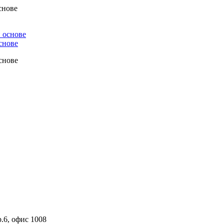
снове
снове
снове
р.6, офис 1008