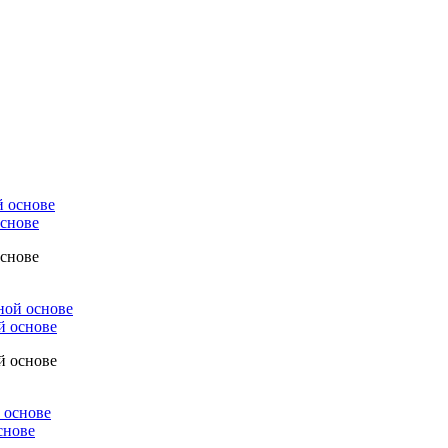
основе
основе
й основе
й основе
снове